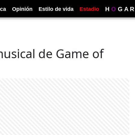
H
O
G
A
R
ica
Opinión
Estilo de vida
Estadio
musical de Game of