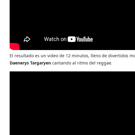
El resultado es un video de 12 minutos, lleno de divertidos 
Daenerys Targaryen
cantando al ritmo del reggae
.