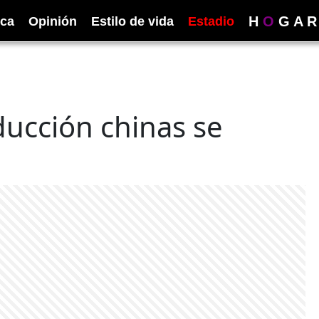
H
O
G
A
R
ica
Opinión
Estilo de vida
Estadio
ducción chinas se