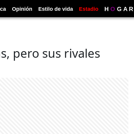
H
O
G
A
R
ica
Opinión
Estilo de vida
Estadio
s, pero sus rivales