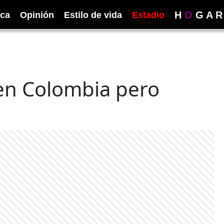
H
O
G
A
R
ica
Opinión
Estilo de vida
Estadio
 en Colombia pero