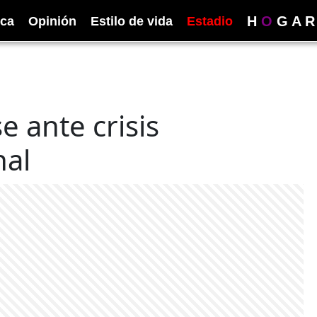
H
O
G
A
R
ica
Opinión
Estilo de vida
Estadio
e ante crisis
nal