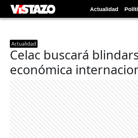
Actualidad
Polít
Actualidad
Celac buscará blindars
económica internacio