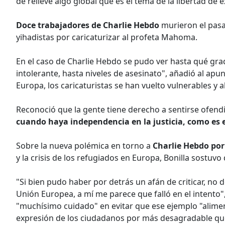
de relieve algo global que es el tema de la libertad de e
Doce trabajadores de Charlie Hebdo
murieron el pasa
yihadistas por caricaturizar al profeta Mahoma.
En el caso de Charlie Hebdo se pudo ver hasta qué gra
intolerante, hasta niveles de asesinato", añadió al apu
Europa, los caricaturistas se han vuelto vulnerables y 
Reconoció que la gente tiene derecho a sentirse ofendi
cuando haya independencia en la justicia, como es e
Sobre la nueva polémica en torno a
Charlie Hebdo por
y la crisis de los refugiados en Europa, Bonilla sostuvo 
"Si bien pudo haber por detrás un afán de criticar, no de
Unión Europea, a mí me parece que falló en el intento"
"muchísimo cuidado" en evitar que ese ejemplo "alimen
expresión de los ciudadanos por más desagradable qu