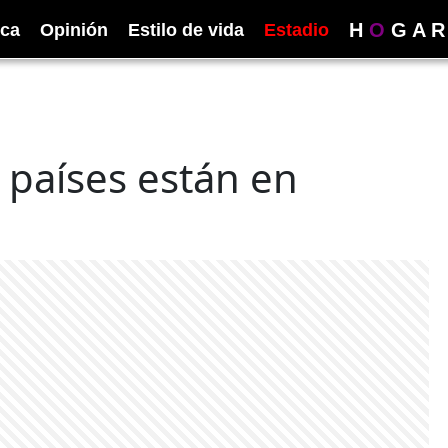
H
O
G
A
R
ica
Opinión
Estilo de vida
Estadio
 países están en