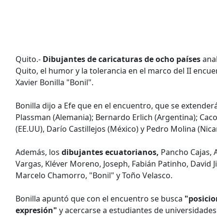
Quito.-
Dibujantes de caricaturas de ocho países
anal
Quito, el humor y la tolerancia en el marco del II encuen
Xavier Bonilla "Bonil".
Bonilla dijo a Efe que en el encuentro, que se extende
Plassman (Alemania); Bernardo Erlich (Argentina); Caco
(EE.UU), Darío Castillejos (México) y Pedro Molina (Nica
Además, los
dibujantes ecuatorianos,
Pancho Cajas, A
Vargas, Kléver Moreno, Joseph, Fabián Patinho, David J
Marcelo Chamorro, "Bonil" y Toño Velasco.
Bonilla apuntó que con el encuentro se busca
"posicio
expresión"
y acercarse a estudiantes de universidades