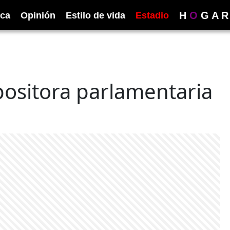
H
O
G
A
R
ica
Opinión
Estilo de vida
Estadio
positora parlamentaria