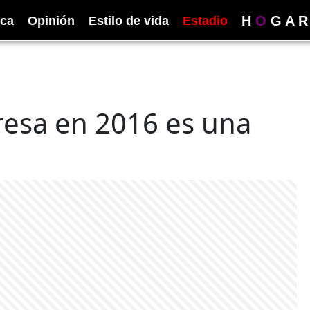
H
O
G
A
R
ica
Opinión
Estilo de vida
Estadio
resa en 2016 es una