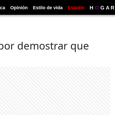
H
O
G
A
R
ica
Opinión
Estilo de vida
Estadio
 por demostrar que