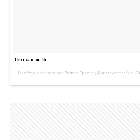
The mermaid life
Una foto publicada por Britney Spears (@britneyspears) el
20