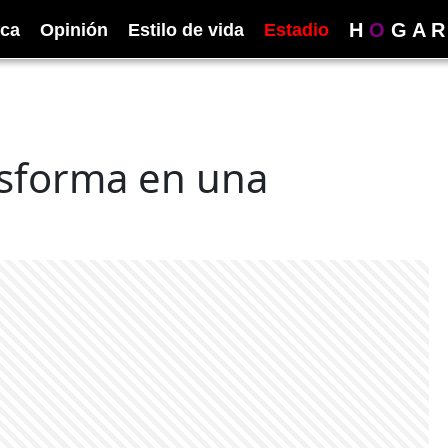
H
O
G
A
R
ica
Opinión
Estilo de vida
Estadio
nsforma en una