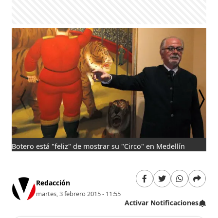
Botero está "feliz" de mostrar su "Circo" en Medellín
La 
Redacción
martes, 3 febrero 2015 - 11:55
Activar Notificaciones