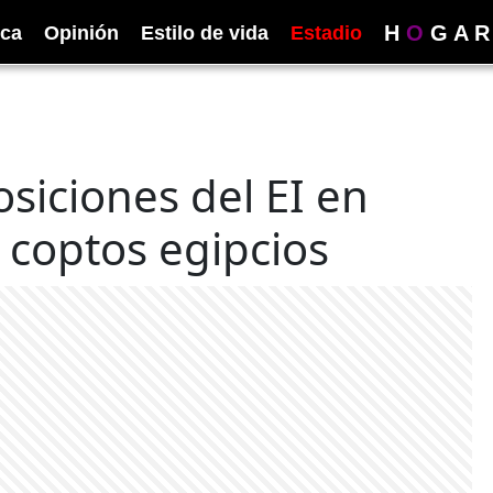
H
O
G
A
R
ica
Opinión
Estilo de vida
Estadio
iciones del EI en
e coptos egipcios