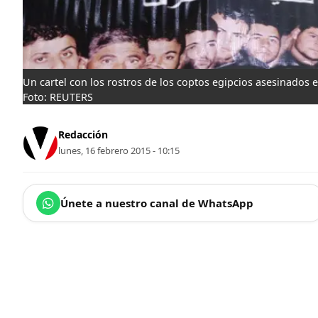
Un cartel con los rostros de los coptos egipcios asesinados e
Foto: REUTERS
Redacción
lunes, 16 febrero 2015 - 10:15
Únete a nuestro canal de WhatsApp