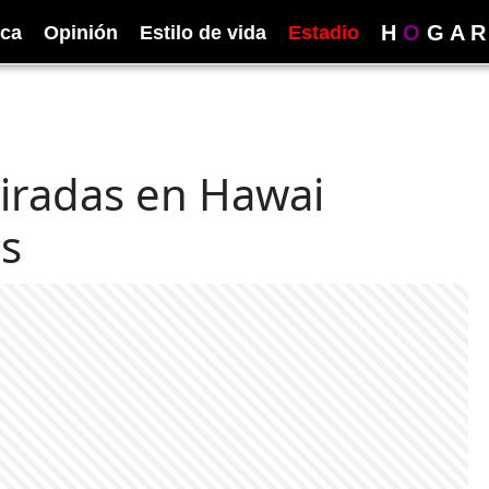
H
O
G
A
R
ica
Opinión
Estilo de vida
Estadio
iradas en Hawai
es