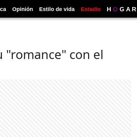
H
O
G
A
R
ica
Opinión
Estilo de vida
Estadio
u "romance" con el