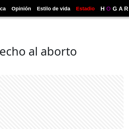
H
O
G
A
R
ica
Opinión
Estilo de vida
Estadio
echo al aborto