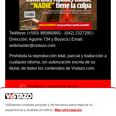
Teléfono: (+593) 985860991 - (042) 2327200 |
Dirección: Aguirre 734 y Boyacá | Email:
webmaster@vistazo.com
Prohibida la reproducción total, parcial y traducción a
cualquier idioma, sin autorización escrita de su
titular, de todos los contenidos de Vistazo.com.
Empieza a seguirnos ahora
Activar notificaciones
Utilizamos cookies propias y de terceros para mejorar tu
Código ética
experiencia y analizar el tráfico.
Más información
Sugerencias a: