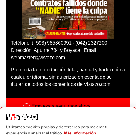
Teléfono: (+593) 985860991 - (042) 2327200 |
Dirección: Aguirre 734 y Boyacá | Email:
webmaster@vistazo.com
Prohibida la reproducción total, parcial y traducción a
cualquier idioma, sin autorización escrita de su
titular, de todos los contenidos de Vistazo.com.
Empieza a seguirnos ahora
Activar notificaciones
Utilizamos cookies propias y de terceros para mejorar tu
Código ética
experiencia y analizar el tráfico.
Más información