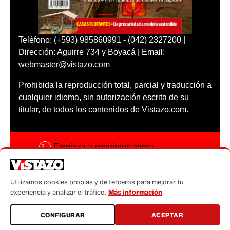
Teléfono: (+593) 985860991 - (042) 2327200 |
Dirección: Aguirre 734 y Boyacá | Email:
webmaster@vistazo.com
Prohibida la reproducción total, parcial y traducción a
cualquier idioma, sin autorización escrita de su
titular, de todos los contenidos de Vistazo.com.
Empieza a seguirnos ahora
Activar notificaciones
Utilizamos cookies propias y de terceros para mejorar tu
Código ética
experiencia y analizar el tráfico.
Más información
Sugerencias a:
CONFIGURAR
ACEPTAR
sugerencias@vistazo.com