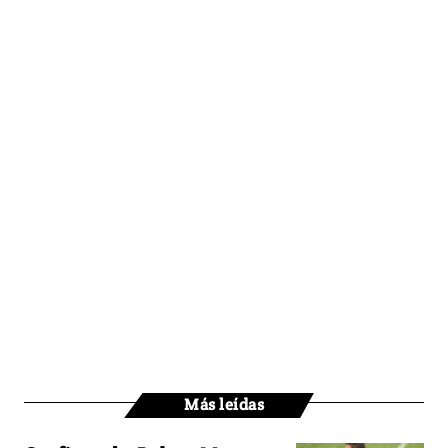
Más leídas