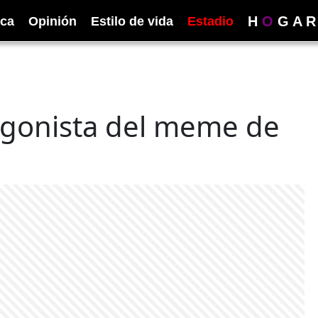
H
O
G
A
R
ica
Opinión
Estilo de vida
Estadio
tagonista del meme de