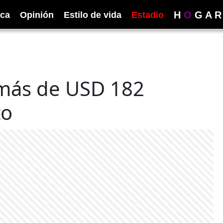
H
O
G
A
R
ica
Opinión
Estilo de vida
Estadio
más de USD 182
to