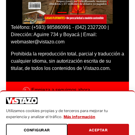
Teléfono: (+593) 985860991 - (042) 2327200 |
Dirección: Aguirre 734 y Boyacá | Email:
webmaster@vistazo.com
Prohibida la reproducción total, parcial y traducción a
cualquier idioma, sin autorización escrita de su
titular, de todos los contenidos de Vistazo.com.
Empieza a seguirnos ahora
Activar notificaciones
Utilizamos cookies propias y de terceros para mejorar tu
Código ética
experiencia y analizar el tráfico.
Más información
Sugerencias a:
CONFIGURAR
ACEPTAR
sugerencias@vistazo.com