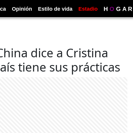
H
O
G
A
R
ica
Opinión
Estilo de vida
Estadio
China dice a Cristina
ís tiene sus prácticas