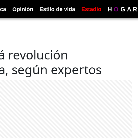
H
O
G
A
R
ica
Opinión
Estilo de vida
Estadio
á revolución
la, según expertos