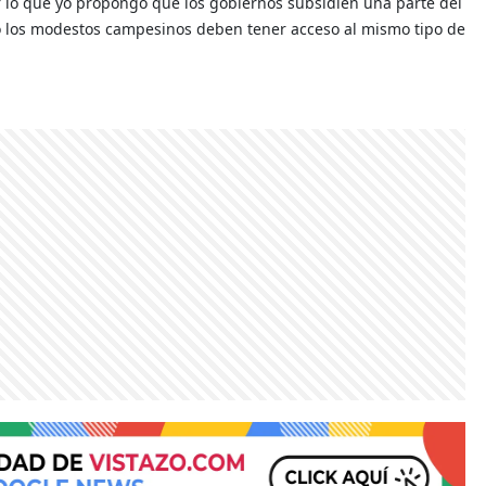
r lo que yo propongo que los gobiernos subsidien una parte del
mo los modestos campesinos deben tener acceso al mismo tipo de