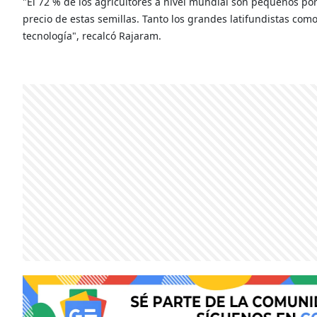
"El 72 % de los agricultores a nivel mundial son pequeños po
precio de estas semillas. Tanto los grandes latifundistas co
tecnología", recalcó Rajaram.