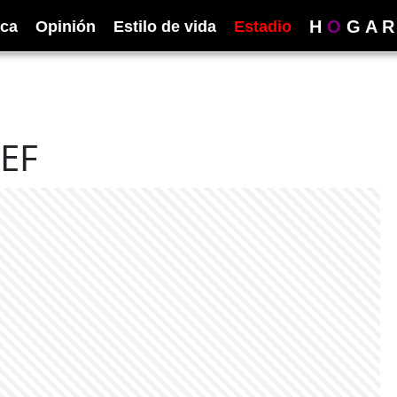
H
O
G
A
R
ica
Opinión
Estilo de vida
Estadio
FEF