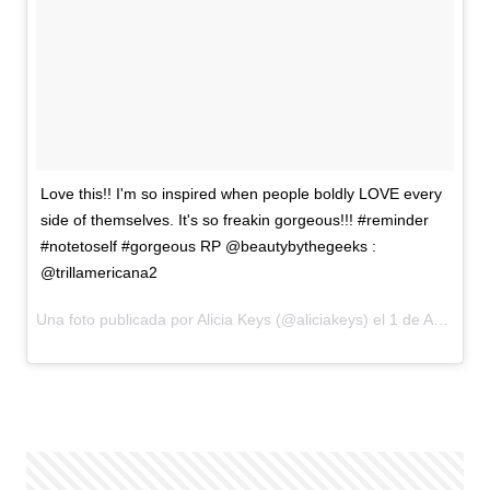
Love this!! I'm so inspired when people boldly LOVE every
side of themselves. It's so freakin gorgeous!!! #reminder
#notetoself #gorgeous RP @beautybythegeeks :
@trillamericana2
Una foto publicada por Alicia Keys (@aliciakeys) el
1 de Ago de 2016 a la(s) 10:52 PDT