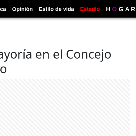
H
O
G
A
R
ica
Opinión
Estilo de vida
Estadio
ayoría en el Concejo
to