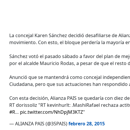
La concejal Karen Sánchez decidió desafiliarse de Alian
movimiento. Con esto, el bloque perdería la mayoría e
Sánchez votó el pasado sábado a favor del plan de me
por el alcalde Mauricio Rodas, a pesar de que el resto
Anunció que se mantendrá como concejal independiente
Ciudadana, pero que sus actuaciones han respondido a 
Con esta decisión, Alianza PAIS se quedaría con diez de
RT dorissoliz "RT kevinhurlt: .MashiRafael rechaza ac
#R
…
pic.twitter.com/NhDpjM3KTZ
"
— ALIANZA PAIS (@35PAIS)
febrero 28, 2015