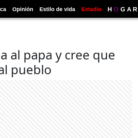
H
O
G
A
R
ica
Opinión
Estilo de vida
Estadio
a al papa y cree que
 al pueblo