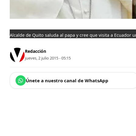
Alcalde de Quito saluda al papa y cree que visita a Ecuador u
Redacción
jueves, 2 julio 2015 - 05:15
Únete a nuestro canal de WhatsApp