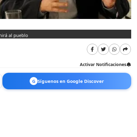
nirá al pueblo
Activar Notificaciones
G
Síguenos en Google Discover