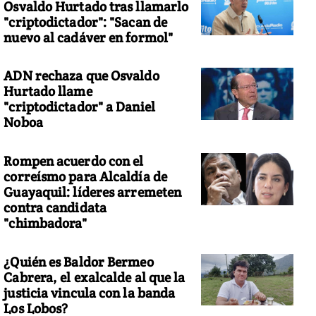
Osvaldo Hurtado tras llamarlo
"criptodictador": "Sacan de
nuevo al cadáver en formol"
ADN rechaza que Osvaldo
 menos 33 muertos y varios desaparecidos por avalancha en Colo
Hurtado llame
"criptodictador" a Daniel
Noboa
Rompen acuerdo con el
correísmo para Alcaldía de
Guayaquil: líderes arremeten
contra candidata
"chimbadora"
¿Quién es Baldor Bermeo
Cabrera, el exalcalde al que la
justicia vincula con la banda
Los Lobos?