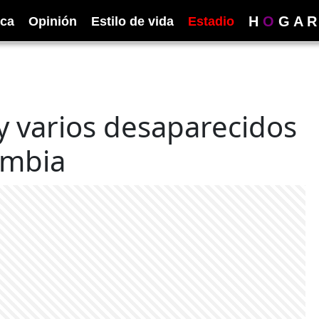
H
O
G
A
R
ica
Opinión
Estilo de vida
Estadio
y varios desaparecidos
ombia