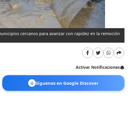
unicipios cercanos para avanzar con rapidez en la remoción
Al
Activar Notificaciones
G
Síguenos en Google Discover