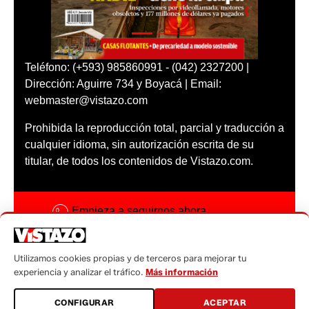
Teléfono: (+593) 985860991 - (042) 2327200 |
Dirección: Aguirre 734 y Boyacá | Email:
webmaster@vistazo.com
Prohibida la reproducción total, parcial y traducción a
cualquier idioma, sin autorización escrita de su
titular, de todos los contenidos de Vistazo.com.
Empieza a seguirnos ahora
Activar notificaciones
Utilizamos cookies propias y de terceros para mejorar tu
Código ética
experiencia y analizar el tráfico.
Más información
Sugerencias a:
CONFIGURAR
ACEPTAR
sugerencias@vistazo.com