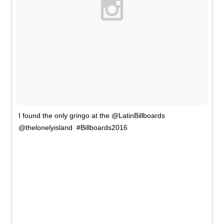
I found the only gringo at the @LatinBillboards
@thelonelyisland #Billboards2016