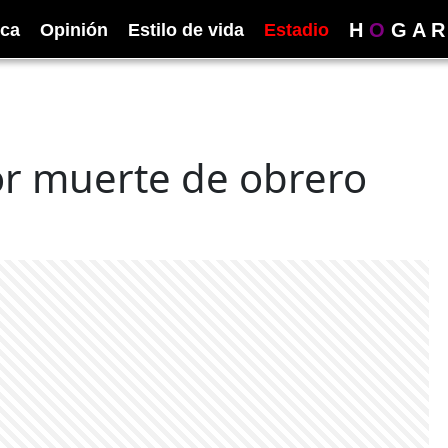
H
O
G
A
R
ica
Opinión
Estilo de vida
Estadio
r muerte de obrero