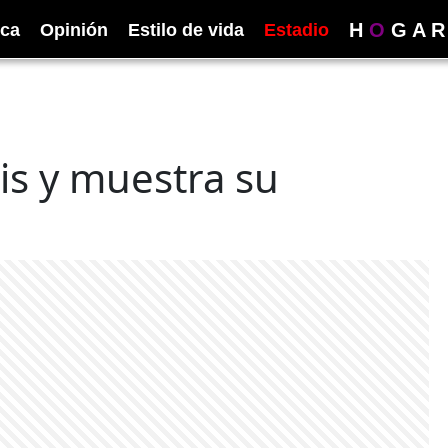
H
O
G
A
R
ica
Opinión
Estilo de vida
Estadio
sis y muestra su