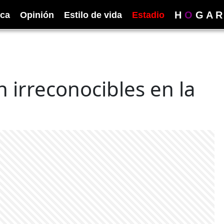
H
O
G
A
R
ica
Opinión
Estilo de vida
Estadio
 irreconocibles en la