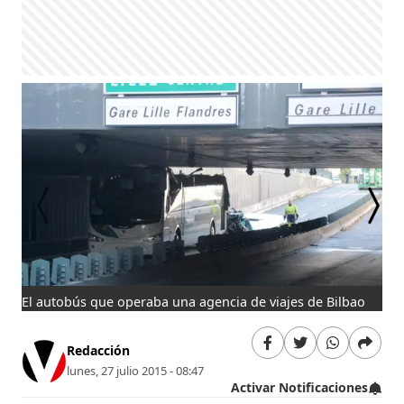
El autobús que operaba una agencia de viajes de Bilbao
Acc
Redacción
lunes, 27 julio 2015 - 08:47
Activar Notificaciones