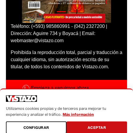
Teléfono: (+593) 985860991 - (042) 2327200 |
Dirección: Aguirre 734 y Boyacá | Email:
webmaster@vistazo.com
Prohibida la reproducción total, parcial y traducción a
cualquier idioma, sin autorización escrita de su
titular, de todos los contenidos de Vistazo.com.
Empieza a seguirnos ahora
Activar notificaciones
Utilizamos cookies propias y de terceros para mejorar tu
Código ética
experiencia y analizar el tráfico.
Más información
Sugerencias a:
CONFIGURAR
ACEPTAR
sugerencias@vistazo.com