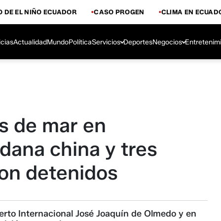
 DE EL NIÑO ECUADOR
CASO PROGEN
CLIMA EN ECUAD
icias
Actualidad
Mundo
Política
Servicios
Deportes
Negocios
Entretenim
s de mar en
dana china y tres
on detenidos
uerto Internacional José Joaquín de Olmedo y en