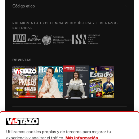
Código etico
›
PREMIOS A LA EXCELENCIA PERIODÍSTICA Y LIDERAZGO
EDITORIAL
REVISTAS
Prohibida la reproducción total, parcial y traducción a cualquier idioma, sin
autorización escrita de su titular, de todos los contenidos de Vistazo.com.
Utilizamos cookies propias y de terceros para mejorar tu
experiencia y analizar el tráfico.
Más información