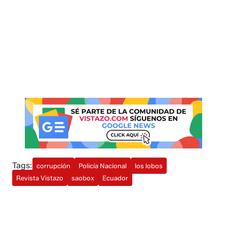
Tags:
corrupción
Policía Nacional
los lobos
Revista Vistazo
saobox
Ecuador