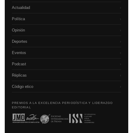
Actualidad
›
Política
›
Opinión
›
Deportes
›
Eventos
›
Podcast
›
Réplicas
›
Código etico
›
PREMIOS A LA EXCELENCIA PERIODÍSTICA Y LIDERAZGO
EDITORIAL