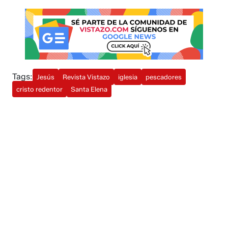
Tags:
Jesús
Revista Vistazo
iglesia
pescadores
cristo redentor
Santa Elena