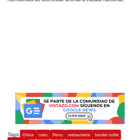
Tags:
China
robo
Perro
restaurante
border collie