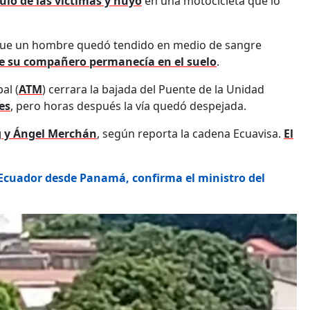
ulo de las víctimas y huyó
en una motocicleta que lo
a que un hombre quedó tendido en medio de sangre
de su compañero permanecía en el suelo
.
al (
ATM
) cerrara la bajada del Puente de la Unidad
es
, pero horas después la vía quedó despejada.
g y Ángel Merchán
, según reporta la cadena Ecuavisa.
El
 Ecuador desde Panamá, confirma el ministro del