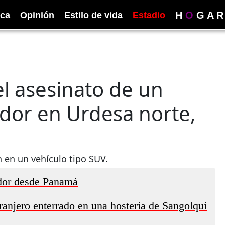
H
O
G
A
R
ica
Opinión
Estilo de vida
Estadio
el asesinato de un
dor en Urdesa norte,
 en un vehículo tipo SUV.
ador desde Panamá
ranjero enterrado en una hostería de Sangolquí