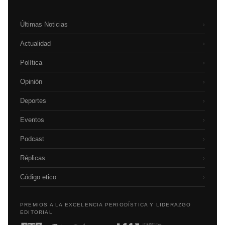
Últimas Noticias
›
Actualidad
›
Política
›
Opinión
›
Deportes
›
Eventos
›
Podcast
›
Réplicas
›
Código etico
›
PREMIOS A LA EXCELENCIA PERIODÍSTICA Y LIDERAZGO
EDITORIAL