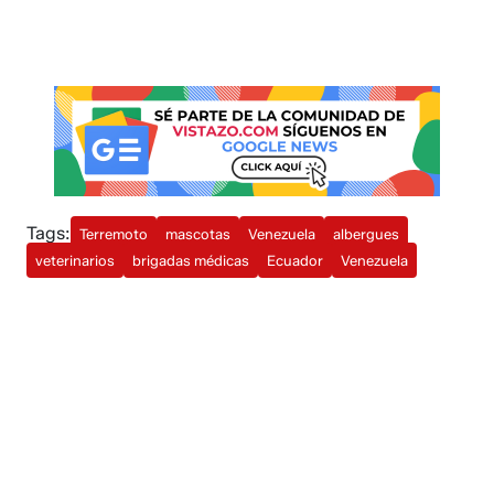
Tags:
Terremoto
mascotas
Venezuela
albergues
veterinarios
brigadas médicas
Ecuador
Venezuela