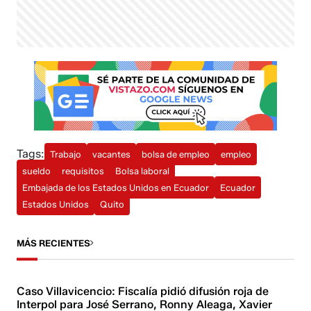
Tags:
Trabajo
vacantes
bolsa de empleo
empleo
sueldo
requisitos
Bolsa laboral
Embajada de los Estados Unidos en Ecuador
Ecuador
Estados Unidos
Quito
MÁS RECIENTES
Caso Villavicencio: Fiscalía pidió difusión roja de
Interpol para José Serrano, Ronny Aleaga, Xavier