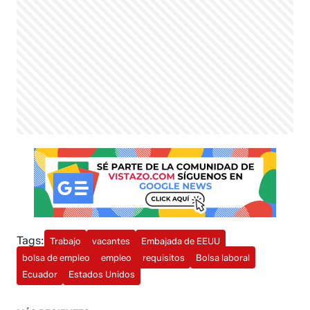
Tags:
Trabajo
vacantes
Embajada de EEUU
bolsa de empleo
empleo
requisitos
Bolsa laboral
Ecuador
Estados Unidos