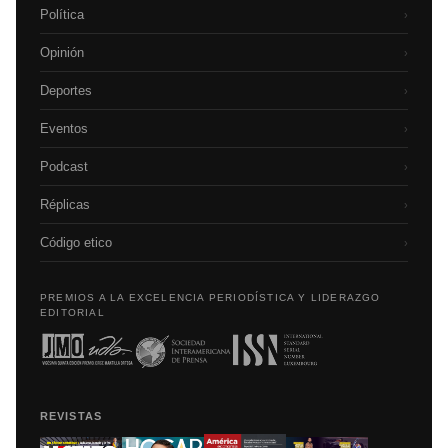
Política
›
Opinión
›
Deportes
›
Eventos
›
Podcast
›
Réplicas
›
Código etico
›
PREMIOS A LA EXCELENCIA PERIODÍSTICA Y LIDERAZGO
EDITORIAL
REVISTAS