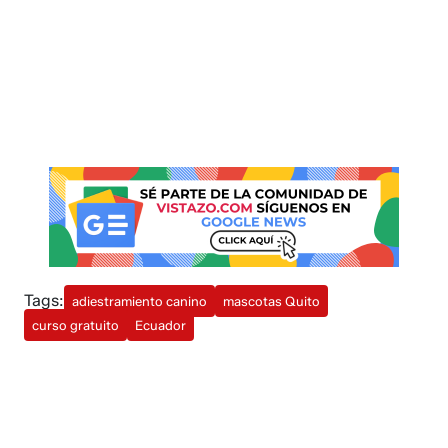
Tags:
adiestramiento canino
mascotas Quito
curso gratuito
Ecuador