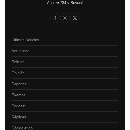
Aguirre 734 y Boyacá
Últimas Noticias
›
Actualidad
›
Política
›
Opinión
›
Deportes
›
Eventos
›
Podcast
›
Réplicas
›
Código etico
›