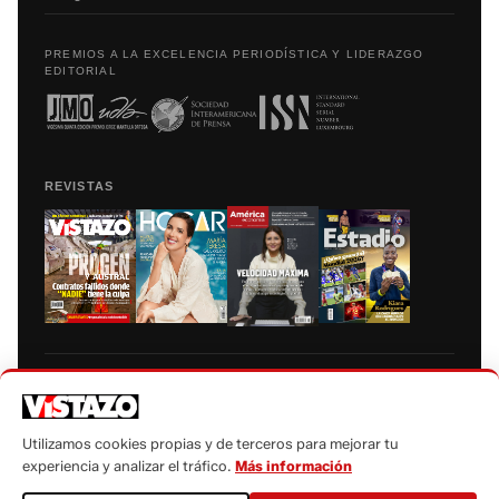
PREMIOS A LA EXCELENCIA PERIODÍSTICA Y LIDERAZGO
EDITORIAL
REVISTAS
Prohibida la reproducción total, parcial y traducción a cualquier idioma, sin
autorización escrita de su titular, de todos los contenidos de Vistazo.com.
Utilizamos cookies propias y de terceros para mejorar tu
experiencia y analizar el tráfico.
Más información