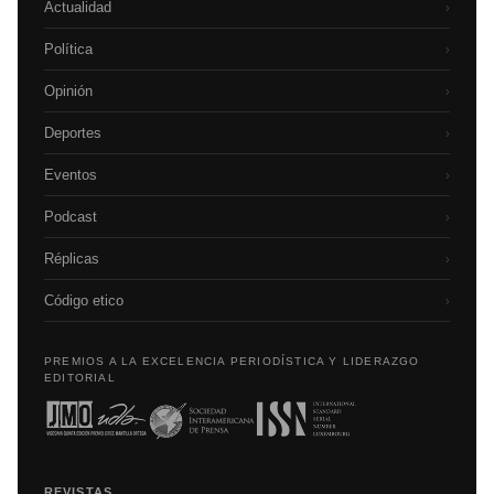
Actualidad
›
Política
›
Opinión
›
Deportes
›
Eventos
›
Podcast
›
Réplicas
›
Código etico
›
PREMIOS A LA EXCELENCIA PERIODÍSTICA Y LIDERAZGO
EDITORIAL
REVISTAS