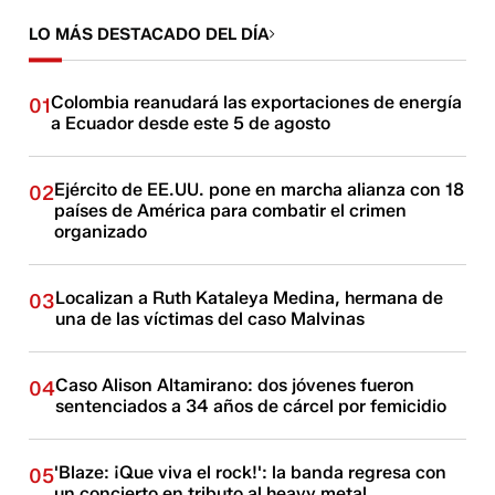
LO MÁS DESTACADO DEL DÍA
Colombia reanudará las exportaciones de energía
01
a Ecuador desde este 5 de agosto
Ejército de EE.UU. pone en marcha alianza con 18
02
países de América para combatir el crimen
organizado
Localizan a Ruth Kataleya Medina, hermana de
03
una de las víctimas del caso Malvinas
Caso Alison Altamirano: dos jóvenes fueron
04
sentenciados a 34 años de cárcel por femicidio
'Blaze: ¡Que viva el rock!': la banda regresa con
05
un concierto en tributo al heavy metal