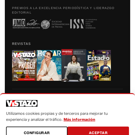
PREMIOS A LA EXCELENCIA PERIODÍSTICA Y LIDERAZGO
EDITORIAL
REVISTAS
Prohibida la reproducción total, parcial y traducción a cualquier idioma, sin
autorización escrita de su titular, de todos los contenidos de Vistazo.com.
Utilizamos cookies propias y de terceros para mejorar tu
experiencia y analizar el tráfico.
Más información
CONFIGURAR
ACEPTAR