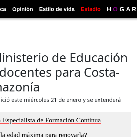
H
O
G
A
R
ica
Opinión
Estilo de vida
Estadio
inisterio de Educación
docentes para Costa-
mazonía
ició este miércoles 21 de enero y se extenderá
a Especialista de Formación Continua
 la edad máxima para renovarla?