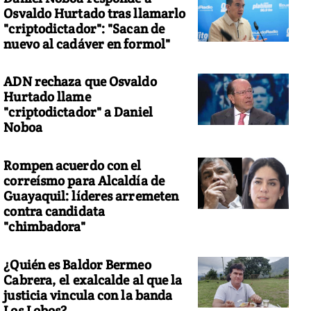
Osvaldo Hurtado tras llamarlo
"criptodictador": "Sacan de
nuevo al cadáver en formol"
ADN rechaza que Osvaldo
Hurtado llame
"criptodictador" a Daniel
Noboa
Rompen acuerdo con el
correísmo para Alcaldía de
Guayaquil: líderes arremeten
contra candidata
"chimbadora"
¿Quién es Baldor Bermeo
Cabrera, el exalcalde al que la
justicia vincula con la banda
Los Lobos?