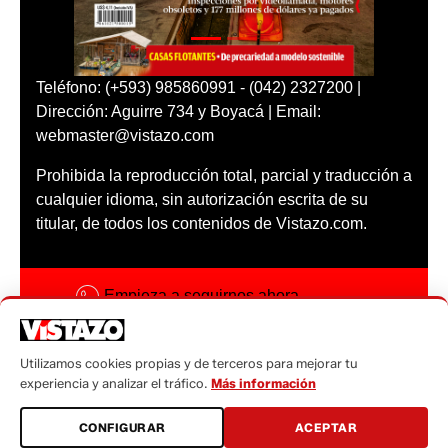
Teléfono: (+593) 985860991 - (042) 2327200 |
Dirección: Aguirre 734 y Boyacá | Email:
webmaster@vistazo.com
Prohibida la reproducción total, parcial y traducción a
cualquier idioma, sin autorización escrita de su
titular, de todos los contenidos de Vistazo.com.
Empieza a seguirnos ahora
Activar notificaciones
Utilizamos cookies propias y de terceros para mejorar tu
Código ética
experiencia y analizar el tráfico.
Más información
Sugerencias a:
CONFIGURAR
ACEPTAR
sugerencias@vistazo.com